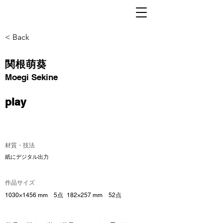
< Back
関根萌葵
Moegi Sekine
play
材質・技法
紙にデジタル出力
作品サイズ
1030×1456 mm 5点 182×257 mm 52点